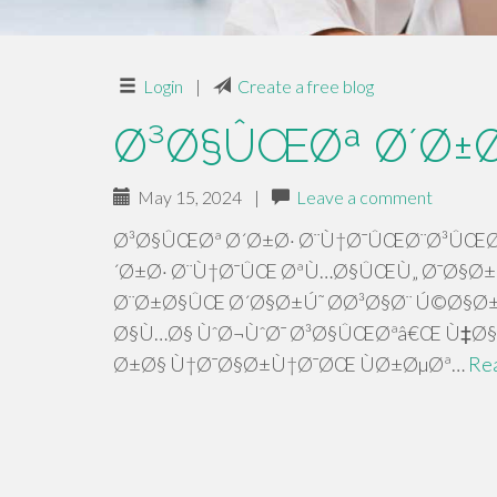
Login
|
Create a free blog
Ø³Ø§ÛŒØª Ø´Ø±Ø
May 15, 2024
|
Leave a comment
Ø³Ø§ÛŒØª Ø´Ø±Ø· Ø¨Ù†Ø¯ÛŒØ¨Ø³ÛŒ
´Ø±Ø· Ø¨Ù†Ø¯ÛŒ ØªÙ…Ø§ÛŒÙ„ Ø¯Ø§Ø±Ù
Ø¨Ø±Ø§ÛŒ Ø´Ø§Ø±Ú˜ Ø­Ø³Ø§Ø¨ Ú©Ø§
Ø§Ù…Ø§ ÙˆØ¬ÙˆØ¯ Ø³Ø§ÛŒØªâ€Œ Ù‡
Ø±Ø§ Ù†Ø¯Ø§Ø±Ù†Ø¯ØŒ ÙØ±ØµØª…
Re