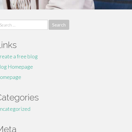
earch
r:
Links
reate a free blog
log Homepage
omepage
Categories
ncategorized
Meta