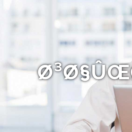
Ø³Ø§ÛŒØ