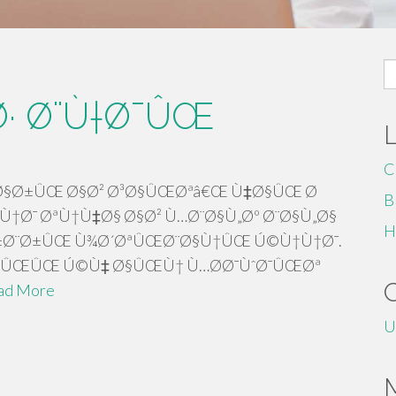
S
fo
· Ø¨Ù†Ø¯ÛŒ
C
Ø§Ø±ÛŒ Ø§Ø² Ø³Ø§ÛŒØªâ€Œ Ù‡Ø§ÛŒ Ø
B
†Ø¯ ØªÙ†Ù‡Ø§ Ø§Ø² Ù…Ø¨Ø§Ù„Øº Ø¨Ø§Ù„Ø§
H
Ø±Ø¨Ø±ÛŒ Ù¾Ø´ØªÛŒØ¨Ø§Ù†ÛŒ Ú©Ù†Ù†Ø¯.
Ø§ÛŒÛŒ Ú©Ù‡ Ø§ÛŒÙ† Ù…Ø­Ø¯ÙˆØ¯ÛŒØª
ad More
U