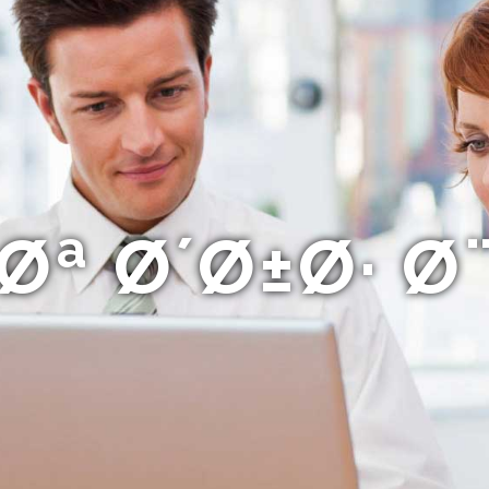
ª Ø´Ø±Ø· 